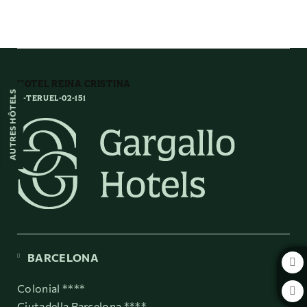
Portal De Guadalaviar de l´Hôtel Hotel Reina Cristina à Teruel. Site Web O
HOTEL REINA CRISTINA
AUTRES HÔTELS
H-TERUEL-02-151
BARCELONA
Colonial ****
Ciutadella Barcelona ****