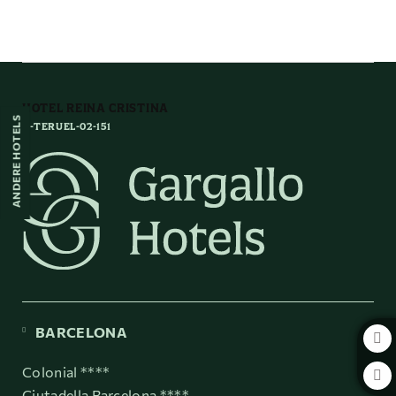
Portal De Guadalaviar auf das Hotel Reina Cristina in Teruel. Offizielle We
HOTEL REINA CRISTINA
ANDERE HOTELS
H-TERUEL-02-151
BARCELONA
Colonial ****
Ciutadella Barcelona ****