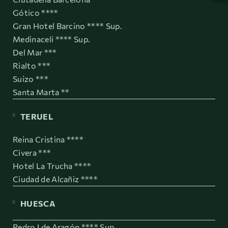
Gótico ****
Gran Hotel Barcino **** Sup.
Medinaceli **** Sup.
Del Mar ***
Rialto ***
Suizo ***
Santa Marta **
TERUEL
Reina Cristina ****
Civera ***
Hotel La Trucha ****
Ciudad de Alcañiz ****
HUESCA
Pedro I de Aragón **** Sup.