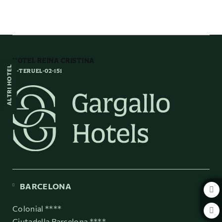
Le Nostre Feste dell´ Hotel Reina Cristina a Teruel. Sito Ufficiale.
HOTEL REINA CRISTINA
ALTRI HOTEL
H-TERUEL-02-151
BARCELONA
Colonial ****
Ciutadella Barcelona ****