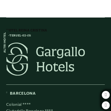
Los Amantes De Teruel dell´ Hotel Reina Cristina a Teruel. Sito Ufficiale.
HOTEL REINA CRISTINA
ALTRI HOTEL
H-TERUEL-02-151
BARCELONA
Colonial ****
Ciutadella Barcelona ****