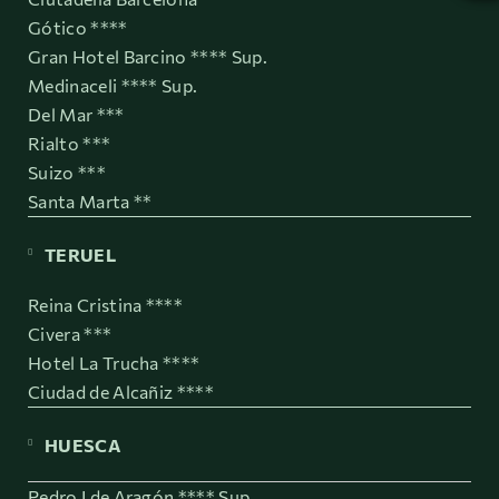
Gótico ****
Gran Hotel Barcino **** Sup.
Medinaceli **** Sup.
Del Mar ***
Rialto ***
Suizo ***
Santa Marta **
TERUEL
Reina Cristina ****
Civera ***
Hotel La Trucha ****
Ciudad de Alcañiz ****
HUESCA
Pedro I de Aragón **** Sup.