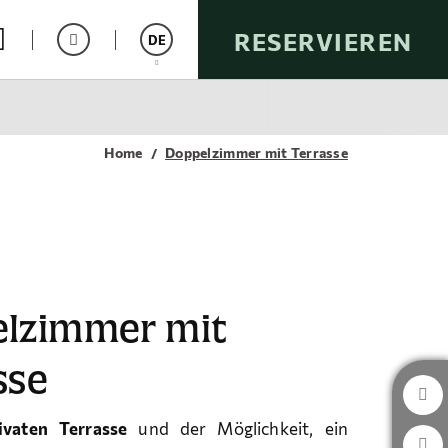
RESERVIEREN
DE
Español
Catalán
Home
Doppelzimmer mit Terrasse
English
Italiano
Français
lzimmer mit
sse
ivaten Terrasse
und der Möglichkeit, ein