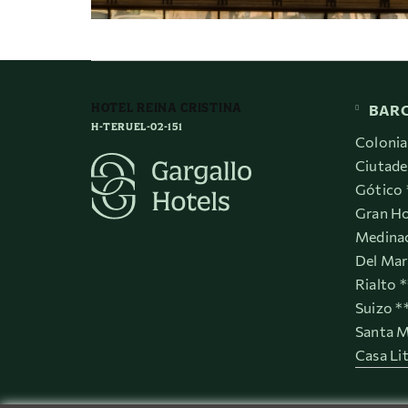
HOTEL REINA CRISTINA
BAR
H-TERUEL-02-151
Colonia
Ciutade
Gótico 
Gran Ho
Medinac
Del Mar
Rialto 
Suizo *
Santa M
Casa Li