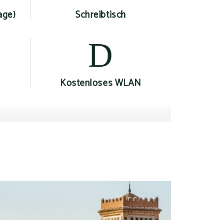
age)
Schreibtisch
Kostenloses WLAN
aum
Minikühlschrank