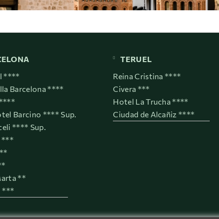
CELONA
TERUEL
l ****
Reina Cristina ****
lla Barcelona ****
Civera ***
****
Hotel La Trucha ****
tel Barcino **** Sup.
Ciudad de Alcañiz ****
eli **** Sup.
 ***
***
**
arta **
t ***