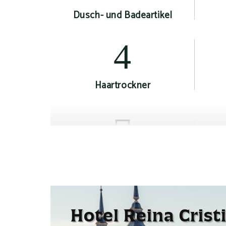
Dusch- und Badeartikel
Haartrockner
Klimaanlage oder Heizung, je
Ele
nach Jahreszeit
Hotel Reina Crist