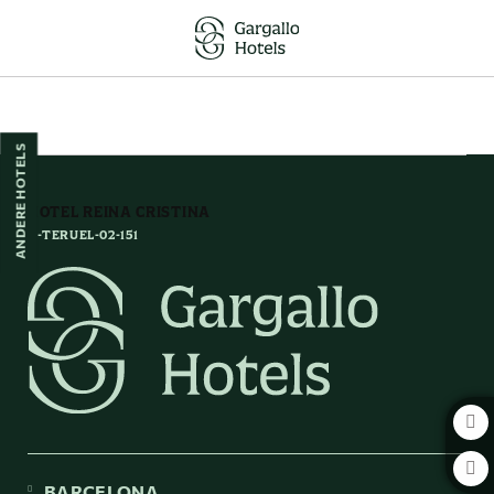
Orte, Die In Erinnerung Bleiben auf das Hotel Reina Cristina in Teruel. Off
ANDERE HOTELS
HOTEL REINA CRISTINA
H-TERUEL-02-151
BARCELONA