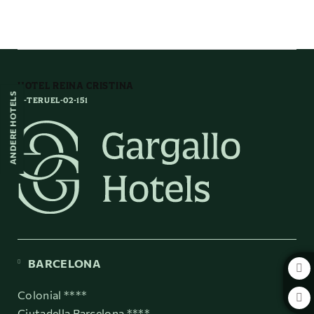
Freizeit Und Entspannung auf das Hotel Reina Cristina in Teruel. Offiziel
HOTEL REINA CRISTINA
ANDERE HOTELS
H-TERUEL-02-151
BARCELONA
Colonial ****
Ciutadella Barcelona ****