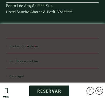
Pedro I de Aragón **** Sup.
Hotel Sancho Abarca & Petit SPA ****
Protecció de dades
Política de cookies
Avis legal
RESERVAR
Powered by Keytel
CA
MENÚ