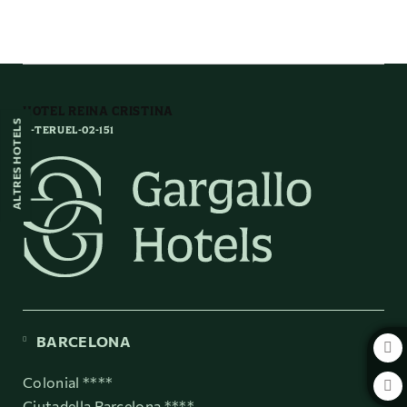
Art Mudèjar I Neomudéjar de l´Hotel Reina Cristina a Terol. Web Oficial.
HOTEL REINA CRISTINA
ALTRES HOTELS
H-TERUEL-02-151
BARCELONA
Colonial ****
Ciutadella Barcelona ****