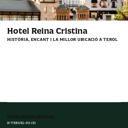
Ampolleta d'aigua de
Mini nevera
cortesia
Hotel Reina Cristina
HISTÒRIA, ENCANT I LA MILLOR UBICACIÓ A TEROL
Set de cafè i te de
Llums de lectura
cortesia
HOTEL REINA CRISTINA
H-TERUEL-02-151