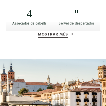
Assecador de cabells
Servei de despertador
MOSTRAR MÉS
TV LCD
Connexió Wi-Fi gratuïta
Aire condicionat o
calefacció segons
Bullidor d' aigua
temporada