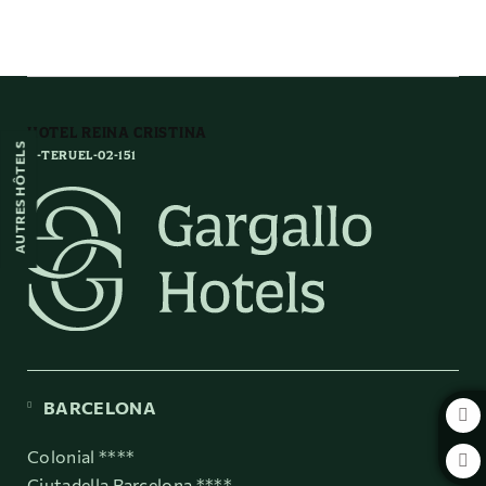
Los Amantes De Teruel de l´Hôtel Hotel Reina Cristina à Teruel. Site Web O
HOTEL REINA CRISTINA
AUTRES HÔTELS
H-TERUEL-02-151
BARCELONA
Colonial ****
Ciutadella Barcelona ****