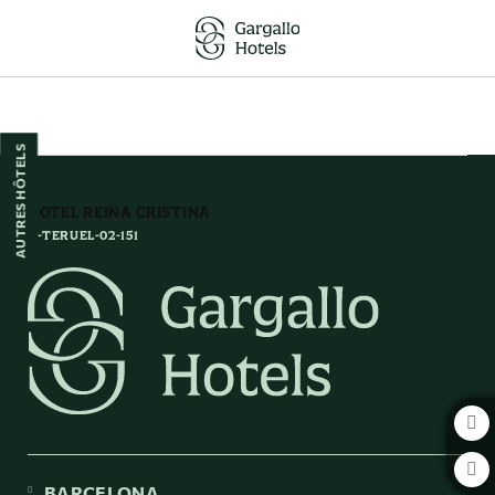
Des Décors Qui Laissent Des Souvenirs de l´Hôtel Hotel Reina Cristina à Te
AUTRES HÔTELS
HOTEL REINA CRISTINA
H-TERUEL-02-151
BARCELONA