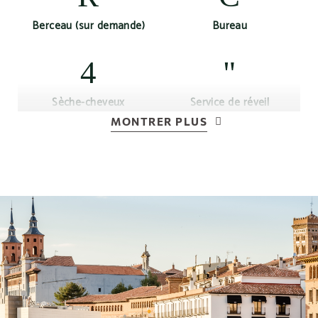
Berceau (sur demande)
Bureau
Sèche-cheveux
Service de réveil
MONTRER PLUS
TV LCD
Connexion Wi-Fi gratuite
Climatisation ou
Plateau de courtoisie
chauffage selon la saison