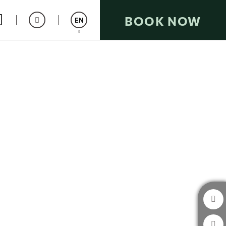
BOOK NOW
EN
Español
Catalán
Italiano
Français
Deutsch