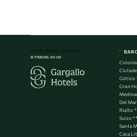
HOTEL REINA CRISTINA
BAR
H-TERUEL-02-151
Colonia
Ciutade
Gótico 
Gran Ho
Medinac
Del Mar
Rialto 
Suizo *
Santa M
Casa Li