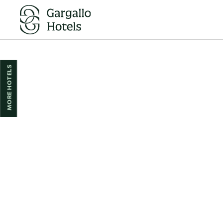
Routes And Skiing of Hotel Reina Cristina in Teruel. Official Website.
MORE HOTELS