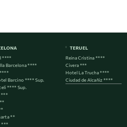
CELONA
TERUEL
l ****
Reina Cristina ****
lla Barcelona ****
Civera ***
****
Hotel La Trucha ****
tel Barcino **** Sup.
Ciudad de Alcañiz ****
eli **** Sup.
 ***
***
**
arta **
t ***