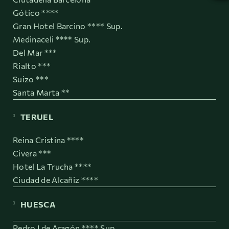
Gótico ****
Gran Hotel Barcino **** Sup.
Medinaceli **** Sup.
Del Mar ***
Rialto ***
Suizo ***
Santa Marta **
TERUEL
Reina Cristina ****
Civera ***
Hotel La Trucha ****
Ciudad de Alcañiz ****
HUESCA
Pedro I de Aragón **** Sup.