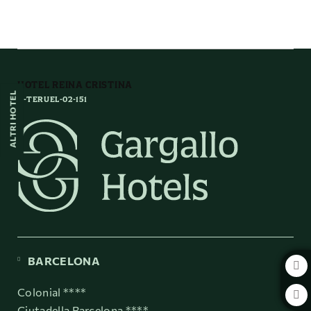
dell´ Hotel Reina Cristina a Teruel. Sito Ufficiale.
HOTEL REINA CRISTINA
ALTRI HOTEL
H-TERUEL-02-151
BARCELONA
Colonial ****
Ciutadella Barcelona ****