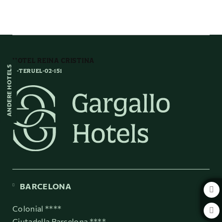
auf das Hotel Reina Cristina in Teruel. Offizielle Website.
HOTEL REINA CRISTINA
ANDERE HOTELS
H-TERUEL-02-151
BARCELONA
Colonial ****
Ciutadella Barcelona ****