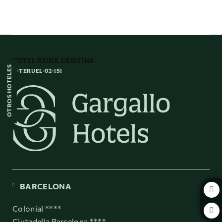
Titulo_Ventajas_Exclusivas del Hotel Reina Cristina en Teruel. Web Oficial
HOTEL REINA CRISTINA
OTROS HOTELES
H-TERUEL-02-151
BARCELONA
Colonial ****
Ciutadella Barcelona ****