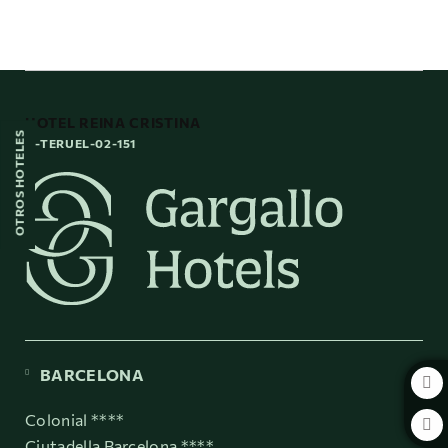
Hotel Reina Cristina en Teruel. Web Oficial
HOTEL REINA CRISTINA
OTROS HOTELES
H-TERUEL-02-151
BARCELONA
Colonial ****
Ciutadella Barcelona ****