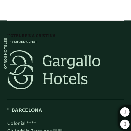
En pleno corazón Mudéjar de Teruel del Hotel Reina Cristina en Teruel. We
HOTEL REINA CRISTINA
OTROS HOTELES
H-TERUEL-02-151
BARCELONA
Colonial ****
Ciutadella Barcelona ****