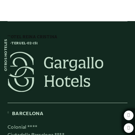
The Silent Route del Hotel Reina Cristina en Teruel. Web Oficial.
HOTEL REINA CRISTINA
OTROS HOTELES
H-TERUEL-02-151
BARCELONA
Colonial ****
Ciutadella Barcelona ****