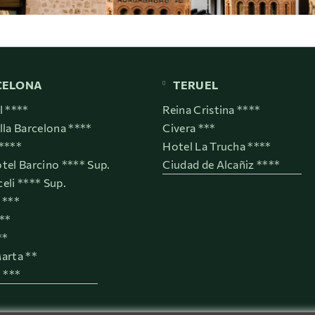
CELONA
TERUEL
l ****
Reina Cristina ****
lla Barcelona ****
Civera ***
****
Hotel La Trucha ****
tel Barcino **** Sup.
Ciudad de Alcañiz ****
eli **** Sup.
 ***
***
**
arta **
t ***