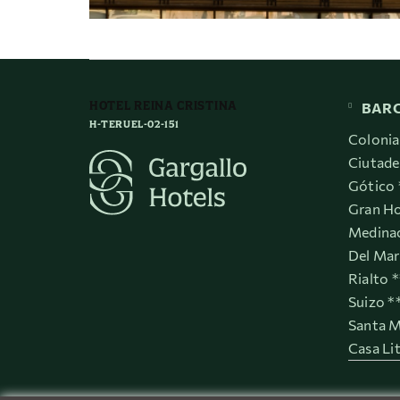
HOTEL REINA CRISTINA
BAR
H-TERUEL-02-151
Colonia
Ciutade
Gótico 
Gran Ho
Medinac
Del Mar
Rialto 
Suizo *
Santa M
Casa Li