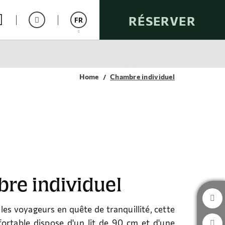
RÉSERVER
FR
Español
Catalán
Home
Chambre individuel
English
Italiano
Deutsch
re individuel
les voyageurs en quête de tranquillité, cette
ortable dispose d'un lit de 90 cm et d'une