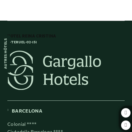
Nous Voulons Savoir Ce Que Vous En Pensez de l´Hôtel Hotel Reina Cristina
HOTEL REINA CRISTINA
AUTRES HÔTELS
H-TERUEL-02-151
BARCELONA
Colonial ****
Ciutadella Barcelona ****