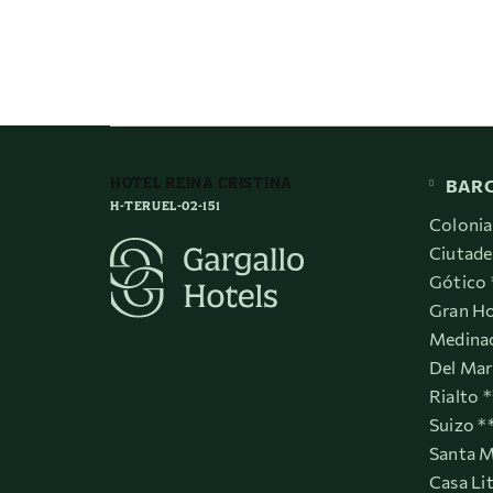
HOTEL REINA CRISTINA
BAR
H-TERUEL-02-151
Colonia
Ciutade
Gótico 
Gran Ho
Medinac
Del Mar
Rialto 
Suizo *
Santa M
Casa Li