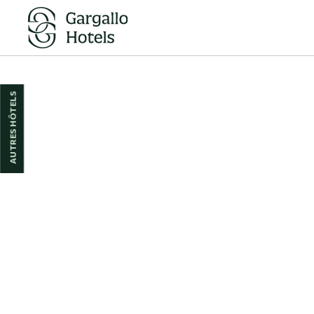
Petit-Déjeuner Buffet de l´Hôtel Hotel Reina Cristina à Teruel. Site Web Of
AUTRES HÔTELS