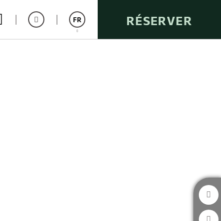
RÉSERVER
FR
Español
Catalán
English
Italiano
Deutsch