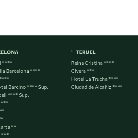
CELONA
TERUEL
l ****
Reina Cristina ****
lla Barcelona ****
Civera ***
****
Hotel La Trucha ****
tel Barcino **** Sup.
Ciudad de Alcañiz ****
eli **** Sup.
 ***
***
**
arta **
t ***